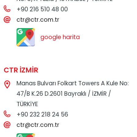
+90 216 510 48 00
ctr@ctr.com.tr
google harita
CTR İZMİR
Manas Bulvarı Folkart Towers A Kule No:
47/B K.26 D.2601 Bayraklı / İZMİR /
TÜRKİYE
+90 232 218 24 56
ctr@ctr.com.tr