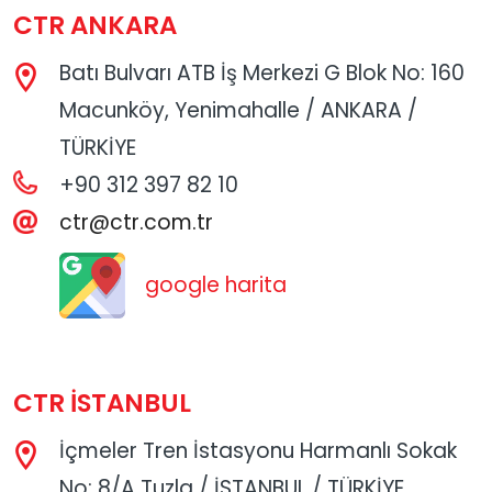
CTR ANKARA
Batı Bulvarı ATB İş Merkezi G Blok No: 160
Macunköy, Yenimahalle / ANKARA /
TÜRKİYE
+90 312 397 82 10
ctr@ctr.com.tr
google harita
CTR İSTANBUL
İçmeler Tren İstasyonu Harmanlı Sokak
No: 8/A Tuzla / İSTANBUL / TÜRKİYE