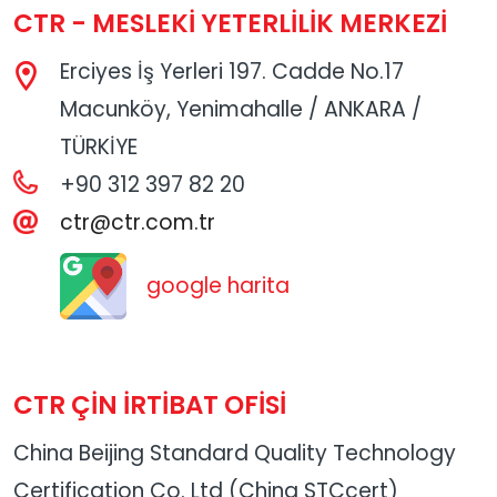
CTR - MESLEKİ YETERLİLİK MERKEZİ
Erciyes İş Yerleri 197. Cadde No.17
Macunköy, Yenimahalle / ANKARA /
TÜRKİYE
+90 312 397 82 20
ctr@ctr.com.tr
google harita
CTR ÇİN İRTİBAT OFİSİ
China Beijing Standard Quality Technology
Certification Co. Ltd (China STCcert)